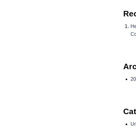
Re
He
C
Arc
2
Cat
Un