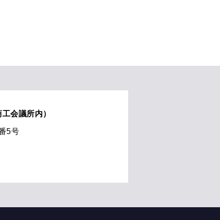
商工会議所内）
8番5号