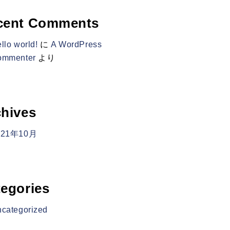
cent Comments
llo world!
に
A WordPress
ommenter
より
hives
021年10月
egories
categorized