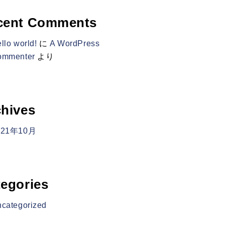
cent Comments
llo world!
に
A WordPress
ommenter
より
hives
021年10月
egories
categorized