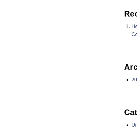
Re
He
C
Arc
2
Cat
Un