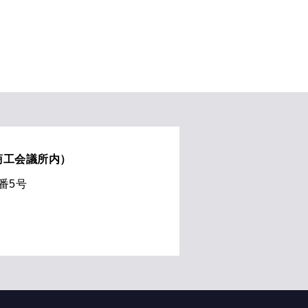
商工会議所内）
8番5号